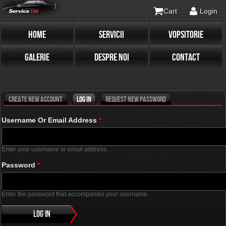
Cart
Login
HOME
SERVICII
VOPSITORIE
Primary tabs
(active tab)
GALERIE
DESPRE NOI
CONTACT
Create new account
Log in
Request new password
Username Or Email Address
*
Enter your username or email address.
Password
*
Enter the password that accompanies your username.