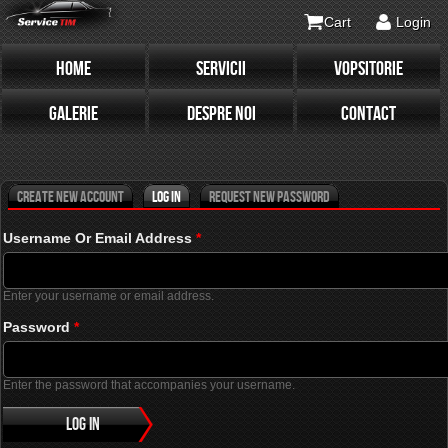
Cart
Login
HOME
SERVICII
VOPSITORIE
Primary tabs
(active tab)
GALERIE
DESPRE NOI
CONTACT
Create new account
Log in
Request new password
Username Or Email Address
*
Enter your username or email address.
Password
*
Enter the password that accompanies your username.