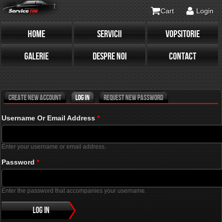
Cart
Login
HOME
SERVICII
VOPSITORIE
Primary tabs
(active tab)
GALERIE
DESPRE NOI
CONTACT
Create new account
Log in
Request new password
Username Or Email Address
*
Enter your username or email address.
Password
*
Enter the password that accompanies your username.