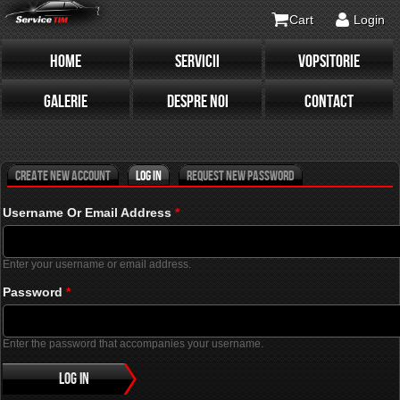
Cart
Login
HOME
SERVICII
VOPSITORIE
Primary tabs
(active tab)
GALERIE
DESPRE NOI
CONTACT
Create new account
Log in
Request new password
Username Or Email Address
*
Enter your username or email address.
Password
*
Enter the password that accompanies your username.