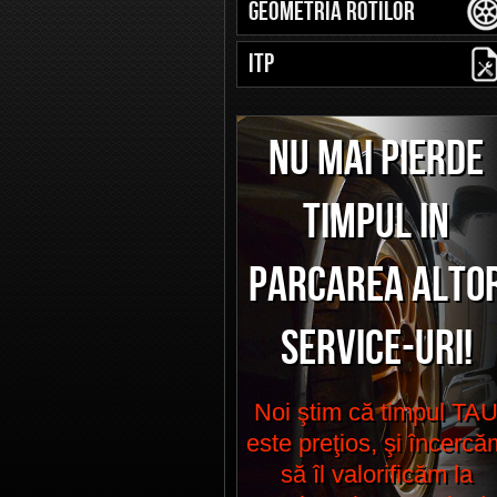
Geometria Rotilor
ITP
NU MAI PIERDE
TIMPUL IN
PARCAREA ALTO
SERVICE-URI!
Noi ştim că timpul TA
este preţios, şi încercă
să îl valorificăm la