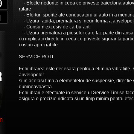
- Efecte nedorite in ceea ce priveste traiectoria auto
rulare
- Eforturi sporite ale conducatorului auto in a mentine
- Uzura rapida, prematura si neuniforma a anvelopel
- Consum excesiv de carburant
- Uzura prematura a pieselor care fac parte din ansam
cu implicatii directe in ceea ce priveste siguranta partici
costuri apreciabile
SERVICE ROTI
Echilibrarea este necesara pentru a elimina vibratiile
R
anvelopelor
si in acelasi timp a elementelor de suspensie, directie s
dumneavoastra.
Echilibrarile efectuate in service-ul Service Tim se fa
asigura o precizie ridicata si un timp minim pentru efect
U
m