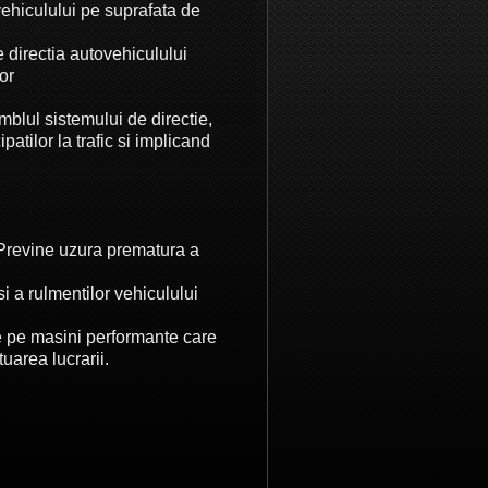
vehiculului pe suprafata de
 directia autovehiculului
or
blul sistemului de directie,
patilor la trafic si implicand
. Previne uzura prematura a
i a rulmentilor vehiculului
ce pe masini performante care
uarea lucrarii.