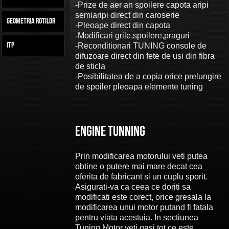
-Prize de aer an spoilere capota aripi
semiaripi direct din caroserie
Geometria Rotilor
-Pleoape direct din capota
-Modificari grile,spoilere,praguri
ITP
-Reconditionari TUNING console de
difuzoare direct din fete de usi din fibra
de sticla
-Posibilitatea de a copia orice prelungire
de spoiler pleoapa elemente tuning
ENGINE TUNNING
Prin modificarea motorului veti putea
obtine o putere mai mare decat cea
oferita de fabricant si un cuplu sporit.
Asigurati-va ca ceea ce doriti sa
modificati este corect, orice gresala la
modificarea unui motor putand fi fatala
pentru viata acestuia. In sectiunea
Tuning Motor veti gasi tot ce este