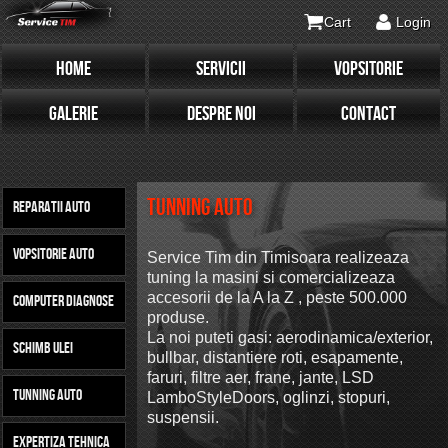
Cart
Login
HOME
SERVICII
VOPSITORIE
GALERIE
DESPRE NOI
CONTACT
Tunning Auto
Reparatii Auto
Vopsitorie Auto
Service Tim din Timisoara realizeaza
tuning la masini si comercializeaza
accesorii de la A la Z , peste 500.000
Computer Diagnose
produse.
La noi puteti gasi: aerodinamica/exterior,
Schimb Ulei
bullbar, distantiere roti, esapamente,
faruri, filtre aer, frane, jante, LSD
Tunning Auto
LamboStyleDoors, oglinzi, stopuri,
suspensii.
Expertiza Tehnica