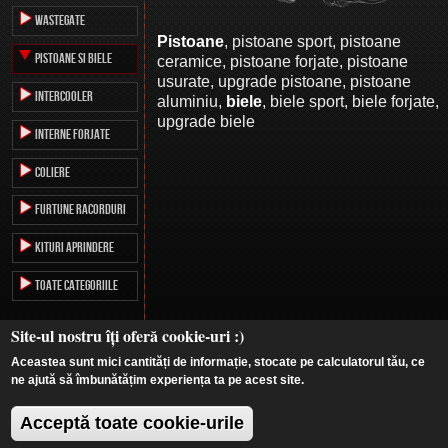
wastegate
Pistoane
, pistoane sport, pistoane
PISTOANE SI BIELE
ceramice, pistoane forjate, pistoane
usurate, upgrade pistoane, pistoane
INTERCOOLER
aluminiu,
biele
, biele sport, biele forjate,
upgrade biele
Interne forjate
Coliere
Furtune Racorduri
Kituri aprindere
Toate Categoriile
Site-ul nostru îți oferă cookie-uri :)
Aceastea sunt mici cantități de informație, stocate pe calculatorul tău, ce
ne ajută să îmbunătățim experiența ta pe acest site.
© 2013-2026 ServiceTim
Acceptă toate cookie-urile