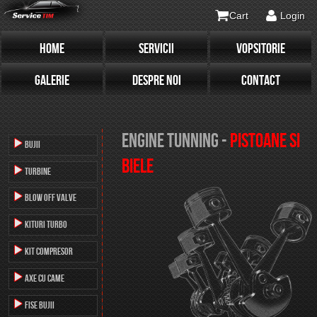
Cart
Login
HOME
SERVICII
VOPSITORIE
GALERIE
DESPRE NOI
CONTACT
PISTOANE SI
BUJII
BIELE
TURBINE
Blow off valve
Kituri Turbo
KIT COMPRESOR
Axe cu came
FISE BUJII