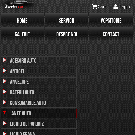
Cart
Login
HOME
SERVICII
VOPSITORIE
GALERIE
DESPRE NOI
CONTACT
Acesorii Auto
Antigel
Anvelope
Baterii Auto
Consumabile Auto
Jante Auto
Lichid de parbriz
Lichid Frana