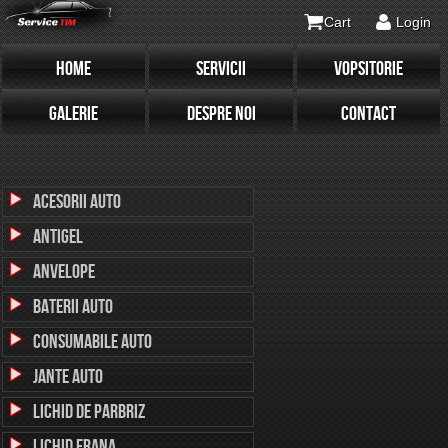
Cart
Login
HOME
SERVICII
VOPSITORIE
GALERIE
DESPRE NOI
CONTACT
Acesorii Auto
Antigel
Anvelope
Baterii Auto
Consumabile Auto
Jante Auto
Lichid de parbriz
Lichid Frana